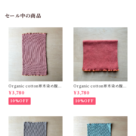
セール中の商品
Organic cotton草木染め腹巻
Organic cotton草木染め腹巻
Fit 茜びわ 真菰 精麻 自然
Fit 茜びわ 真菰 精麻 自然
¥3,780
¥3,780
療法 温活 冷え性 体質改
療法 温活 冷え性 体質改
善 出産祝い 健康
善 出産祝い 健康
10%OFF
10%OFF