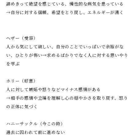
諦めきって絶望を感じている、慢性的な病気を患っている
→自分に対する信頼、希望をとり戻し、エネルギーが湧く
ヘザー（受容）
人から気にして欲しい、自分のことでいっぱいで余裕がな
い、ひとりが怖い→求めるばかりでなく人に対する思いやり
を学ぶ
ホリー（好意）
人に対して嫉妬や怒りなどマイナス感情がある
→相手の感情や立場を理解し心の穏やかさを取り戻す、怒り
の正体に気づく
ハニーサックル（今この時）
過去に囚われて前に進めない