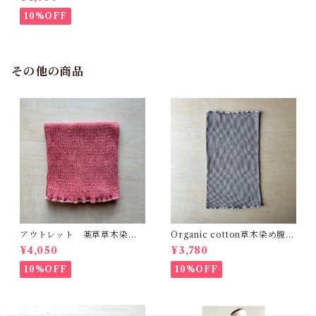
とびわ 明るめ ネックウォー
マー 冷えとり 温活 冷え
10%OFF
性 体質改善 出産祝い
その他の商品
アウトレット 薬草草木染め
Organic cotton草木染め腹巻
コットンシルク腹巻 あかね
Fit びわ 真菰 精麻 自然療
¥4,050
¥3,780
とびわ 明るめ ネックウォー
法 温活 冷え性 体質改
マー 冷えとり 温活 冷え
善 出産祝い 健康
10%OFF
10%OFF
性 体質改善 出産祝い