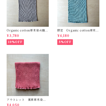
Organic cotton草木染め腹巻
限定 Organic cotton草木染
Fit びわ 真菰 精麻 自然療
め腹巻 Fit 薄藍 精麻 自然
¥3,780
¥4,180
法 温活 冷え性 体質改
療法 温活 冷え性 体質改
善 出産祝い 健康
善 出産祝い 健康
10%OFF
5%OFF
アウトレット 薬草草木染め
コットンシルク腹巻 あかね
¥4,050