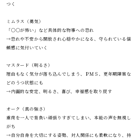
つく
ミムラス（勇気）
「○○が怖い」など具体的な物事への恐れ
→恐れや不安から開放され心穏やかになる、守られている信
頼感に気付いていく
マスタード（明るさ）
理由もなく気分が落ち込んでしまう、ＰＭＳ、更年期障害な
どのうつ状態にも
→内面的な安定、明るさ、喜び、幸福感を取り戻す
オーク（真の強さ）
重荷を一人で背負い頑張りすぎてしまい、本能の声を無視し
がち
→自分自身を大切にする姿勢、対人関係にも柔軟になり、持