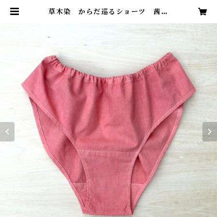
草木染 からだ巡るショーツ 茜と
枇杷 オーガニックコットン | 日
月星