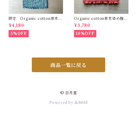
限定 Organic cotton草木染
Organic cotton草木染め腹巻
め腹巻 Fit 薄藍 精麻 自然
Fit 茜びわ 真菰 精麻 自然
¥4,180
¥3,780
療法 温活 冷え性 体質改
療法 温活 冷え性 体質改
善 出産祝い 健康
善 出産祝い 健康
5%OFF
10%OFF
商品一覧に戻る
© 日月星
Powered by