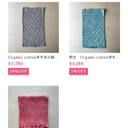
Organic cotton草木染め腹巻
限定 Organic cotton草木染
Fit びわ 真菰 精麻 自然療
め腹巻 Fit 薄藍 精麻 自然
¥3,780
¥4,180
法 温活 冷え性 体質改
療法 温活 冷え性 体質改
善 出産祝い 健康
善 出産祝い 健康
10%OFF
5%OFF