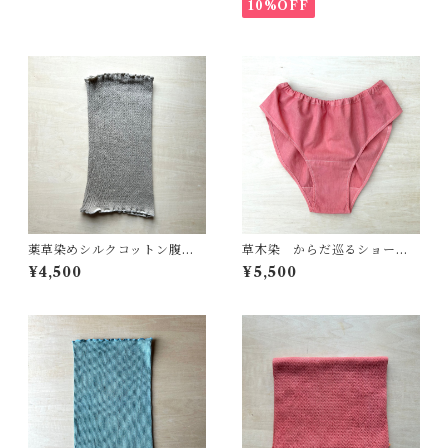
り 出産祝い
善 出産祝い 健康
10%OFF
薬草染めシルクコットン腹
草木染 からだ巡るショー
巻 びわの葉染め 男女兼
ツ 茜と枇杷 オーガニック
¥4,500
¥5,500
用 ネックウォーマー 冷え
コットン
とり 温活 冷え性 体質改
善 自然療法