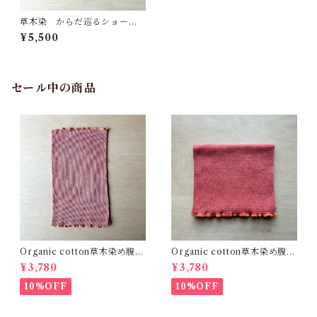
草木染 からだ巡るショー
ツ 茜と枇杷 オーガニック
¥5,500
コットン
セール中の商品
Organic cotton草木染め腹巻
Organic cotton草木染め腹巻
Fit 茜びわ 真菰 精麻 自然
Fit 茜びわ 真菰 精麻 自然
¥3,780
¥3,780
療法 温活 冷え性 体質改
療法 温活 冷え性 体質改
善 出産祝い 健康
善 出産祝い 健康
10%OFF
10%OFF