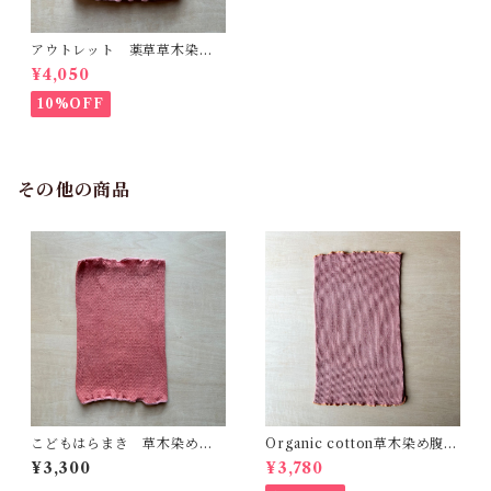
アウトレット 薬草草木染め
コットンシルク腹巻 あかね
¥4,050
とびわ 明るめ ネックウォー
マー 冷えとり 温活 冷え
10%OFF
性 体質改善 出産祝い
その他の商品
こどもはらまき 草木染めシ
Organic cotton草木染め腹巻
ルクコットン 茜びわ 敏
Fit 茜びわ 真菰 精麻 自然
¥3,300
¥3,780
感肌用 自然療法 冷えと
療法 温活 冷え性 体質改